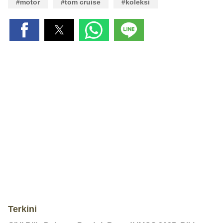
#motor
#tom cruise
#koleksi
Terkini